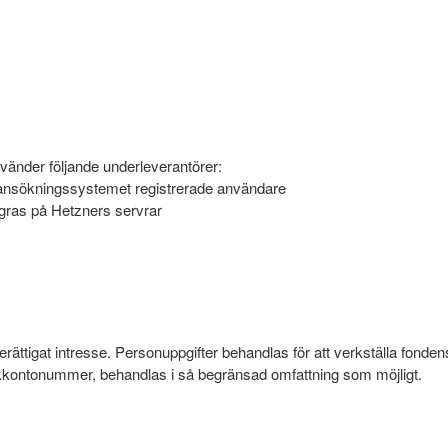
nvänder följande underleverantörer:
i ansökningssystemet registrerade användare
lagras på Hetzners servrar
berättigat intresse. Personuppgifter behandlas för att verkställa fond
kkontonummer, behandlas i så begränsad omfattning som möjligt.