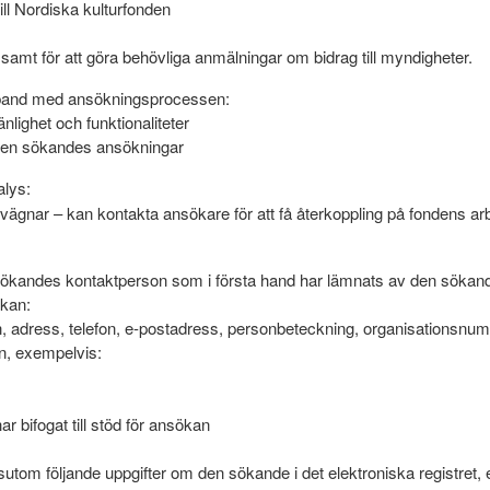
ill Nordiska kulturfonden
g samt för att göra behövliga anmälningar om bidrag till myndigheter.
band med ansökningsprocessen:
lighet och funktionaliteter
 den sökandes ansökningar
alys:
s vägnar – kan kontakta ansökare för att få återkoppling på fondens ar
r sökandes kontaktperson som i första hand har lämnats av den sökan
ökan:
mn, adress, telefon, e-postadress, personbeteckning, organisationsnu
n, exempelvis:
 bifogat till stöd för ansökan
utom följande uppgifter om den sökande i det elektroniska registret,