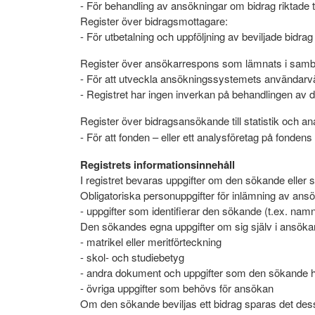
- För behandling av ansökningar om bidrag riktade t
Register över bidragsmottagare:
- För utbetalning och uppföljning av beviljade bidra
Register över ansökarrespons som lämnats i sam
- För att utveckla ansökningssystemets användarvän
- Registret har ingen inverkan på behandlingen av
Register över bidragsansökande till statistik och an
- För att fonden – eller ett analysföretag på fonden
Registrets informationsinnehåll
I registret bevaras uppgifter om den sökande elle
Obligatoriska personuppgifter för inlämning av ans
- uppgifter som identifierar den sökande (t.ex. na
Den sökandes egna uppgifter om sig själv i ansöka
- matrikel eller meritförteckning
- skol- och studiebetyg
- andra dokument och uppgifter som den sökande har
- övriga uppgifter som behövs för ansökan
Om den sökande beviljas ett bidrag sparas det dess