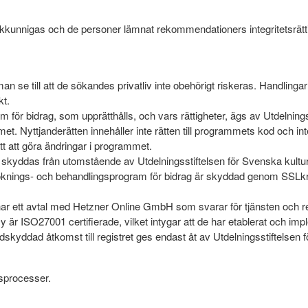
kunnigas och de personer lämnat rekommendationers integritetsrätt
an se till att de sökandes privatliv inte obehörigt riskeras. Handling
kt.
 för bidrag, som upprätthålls, och vars rättigheter, ägs av Utdelning
t. Nyttjanderätten innehåller inte rätten till programmets kod och inte h
ätt att göra ändringar i programmet.
 skyddas från utomstående av Utdelningsstiftelsen för Svenska kultur
nsöknings- och behandlingsprogram för bidrag är skyddad genom SSLkr
 har ett avtal med Hetzner Online GmbH som svarar för tjänsten och re
 ISO27001 certifierade, vilket intygar att de har etablerat och impl
skyddad åtkomst till registret ges endast åt av Utdelningsstiftelsen
tsprocesser.