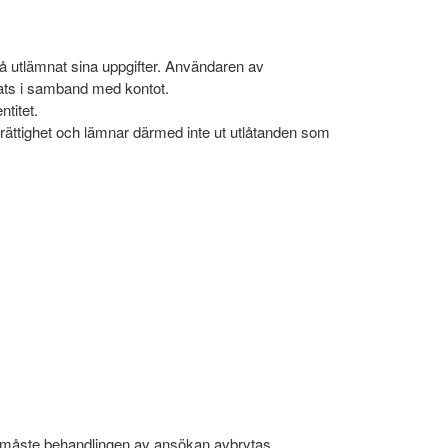
få utlämnat sina uppgifter. Användaren av
rats i samband med kontot.
ntitet.
ättighet och lämnar därmed inte ut utlåtanden som
å måste behandlingen av ansökan avbrytas.