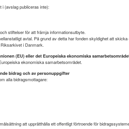
 i (avslag publiceras inte):
och stiftelser för att främja informationsutbyte.
llanstatligt avtal. På grund av detta har fonden skyldighet att skicka
l Riksarkivet i Danmark.
ka unionen (EU) eller det Europeiska ekonomiska samarbetsområde
ller Europeiska ekonomiska samarbetsområdet.
lande bidrag och av personuppgifter
 om alla bidragsmottagare:
målsättning att upprätthålla ett offentligt förtroende för bidragssystem