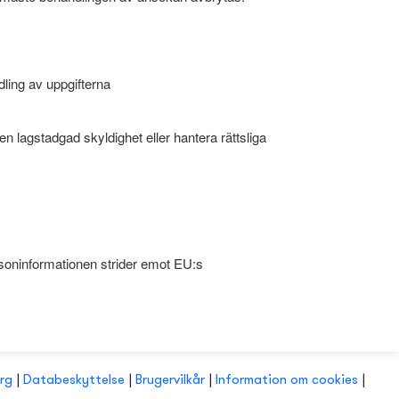
dling av uppgifterna
a en lagstadgad skyldighet eller hantera rättsliga
ersoninformationen strider emot EU:s
rg
|
Databeskyttelse
|
Brugervilkår
|
Information om cookies
|