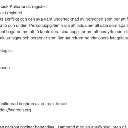
rdisk Kulturfonds register.
r i registret.
as skriftligt och den ska vara undertecknad av personen som ber att 
to och under ”Personuppgifter” välja att ladda ner all data som spa
at begäran om att få kontrollera sina uppgifter om att bestyrka sin ide
sakkunnigas och personer som lämnat rekommendationers integritetsr
tagits.
ensen
 specificerad begäran av en registrerad
fonden@norden.org
ot att personuppgifter behandlas i samband med en ansökning, men d