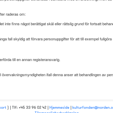
fter raderas om:
 inte finns något berättigat skäl eller rättslig grund för fortsatt behan
ånga fall skyldig att förvara personuppgifter för att till exempel fullgör
verförda till en annan registeransvarig.
 till övervakningsmyndigheten ifall denna anser att behandlingen av p
kort
) | Tlf: +45 33 96 02 42 |
Hjemmeside
|
kulturfonden@norden.o
Tilgængelighedserklæring