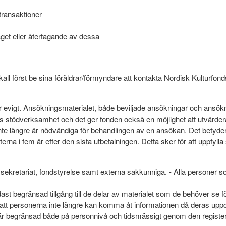
transaktioner
aget eller återtagande av dessa
ll först be sina föräldrar/förmyndare att kontakta Nordisk Kulturfon
vigt. Ansökningsmaterialet, både beviljade ansökningar och ansökning
ens stödverksamhet och det ger fonden också en möjlighet att utvärd
 inte längre är nödvändiga för behandlingen av en ansökan. Det bety
rna i fem år efter den sista utbetalningen. Detta sker för att uppfylla
kretariat, fondstyrelse samt externa sakkunniga. - Alla personer som 
t begränsad tillgång till de delar av materialet som de behöver se f
es att personerna inte längre kan komma åt informationen då deras uppd
 är begränsad både på personnivå och tidsmässigt genom den registera