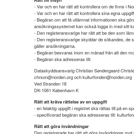
Rätt till insyn
- Var och en har rätt att kontrollera om de finns i No
- Var och en har rätt att kontrollera sina egna uppgifte
- Begäran om att få utlämnat informationen ska gör
ansökningssystemet kan också logga in med sitt kon
- Den registeransvarige har rätt att be den som lämn
- Den registeransvarige skyddar de sökandes, de 
gäller ansökningarna.
- Begäran besvaras inom en månad från att den mot
- Begäran ska adresseras till:
Dataskyddsansvarig Christian Søndergaard Christ
chrson@norden.org och kulturfonden@norden.org
Ved Stranden 18
DK-1061 København K
Rätt att kräva rättelse av en uppgift
- en felaktig uppgift i registret ska rättas till på en
- specificerad begäran ska adresseras till: kultur
Rätt att göra invändningar
Den registrerade har rätt att göra invändningar m