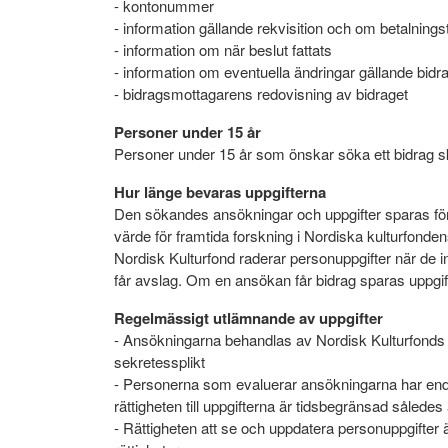
- kontonummer
- information gällande rekvisition och om betalnings
- information om när beslut fattats
- information om eventuella ändringar gällande bidr
- bidragsmottagarens redovisning av bidraget
Personer under 15 år
Personer under 15 år som önskar söka ett bidrag ska
Hur länge bevaras uppgifterna
Den sökandes ansökningar och uppgifter sparas för e
värde för framtida forskning i Nordiska kulturfond
Nordisk Kulturfond raderar personuppgifter när de
får avslag. Om en ansökan får bidrag sparas uppgifte
Regelmässigt utlämnande av uppgifter
- Ansökningarna behandlas av Nordisk Kulturfonds se
sekretessplikt
- Personerna som evaluerar ansökningarna har endas
rättigheten till uppgifterna är tidsbegränsad såled
- Rättigheten att se och uppdatera personuppgifter