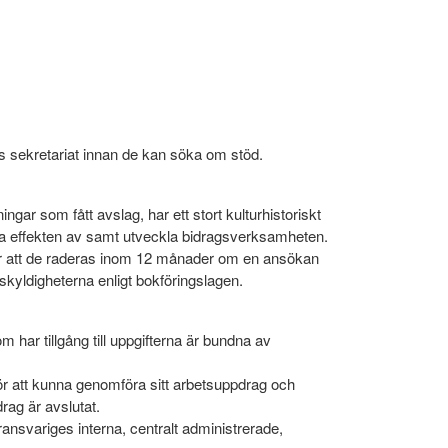
ds sekretariat innan de kan söka om stöd.
ar som fått avslag, har ett stort kulturhistoriskt
era effekten av samt utveckla bidragsverksamheten.
der att de raderas inom 12 månader om en ansökan
 skyldigheterna enligt bokföringslagen.
har tillgång till uppgifterna är bundna av
ör att kunna genomföra sitt arbetsuppdrag och
rag är avslutat.
nsvariges interna, centralt administrerade,