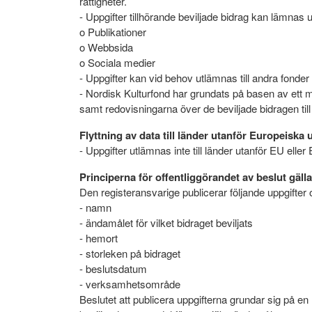
rättigheter.
- Uppgifter tillhörande beviljade bidrag kan lämnas ut
o Publikationer
o Webbsida
o Sociala medier
- Uppgifter kan vid behov utlämnas till andra fonder 
- Nordisk Kulturfond har grundats på basen av ett me
samt redovisningarna över de beviljade bidragen til
Flyttning av data till länder utanför Europeis
- Uppgifter utlämnas inte till länder utanför EU e
Principerna för offentliggörandet av beslut gäl
Den registeransvarige publicerar följande uppgifter
- namn
- ändamålet för vilket bidraget beviljats
- hemort
- storleken på bidraget
- beslutsdatum
- verksamhetsområde
Beslutet att publicera uppgifterna grundar sig på en 