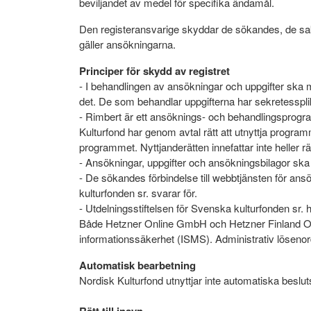
beviljandet av medel för specifika ändamål.
Den registeransvarige skyddar de sökandes, de sak
gäller ansökningarna.
Principer för skydd av registret
- I behandlingen av ansökningar och uppgifter ska m
det. De som behandlar uppgifterna har sekretesspli
- Rimbert är ett ansöknings- och behandlingsprogram
Kulturfond har genom avtal rätt att utnyttja programme
programmet. Nyttjanderätten innefattar inte heller r
- Ansökningar, uppgifter och ansökningsbilagor ska
- De sökandes förbindelse till webbtjänsten för a
kulturfonden sr. svarar för.
- Utdelningsstiftelsen för Svenska kulturfonden sr.
Både Hetzner Online GmbH och Hetzner Finland Oy är
informationssäkerhet (ISMS). Administrativ lösenord
Automatisk bearbetning
Nordisk Kulturfond utnyttjar inte automatiska beslu